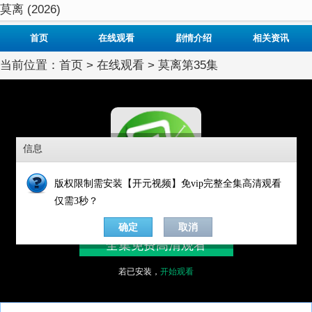
莫离 (2026)
首页
在线观看
剧情介绍
相关资讯
当前位置：
首页
>
在线观看
> 莫离第35集