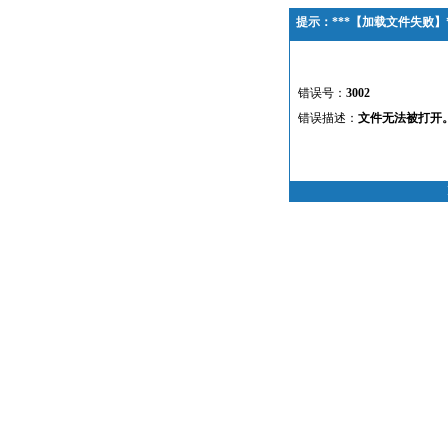
提示：***【加载文件失败】*
错误号：
3002
错误描述：
文件无法被打开