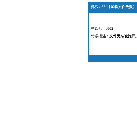
提示：***【加载文件失败】*
错误号：
3002
错误描述：
文件无法被打开