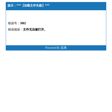
提示：***【加载文件失败】***
错误号：
3002
错误描述：
文件无法被打开。
Powered By 莫离