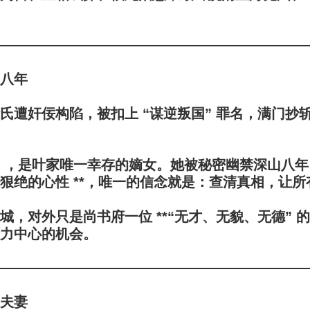
八年
氏
遭奸佞构陷，被扣上 “谋逆叛国” 罪名，满门抄斩
）
，是叶家唯一幸存的嫡女。她被秘密幽禁深山八年
狠绝的心性 **，唯一的信念就是：
查清真相，让所
，对外只是尚书府一位 **“无才、无貌、无德” 的
力中心的机会。
夫妻