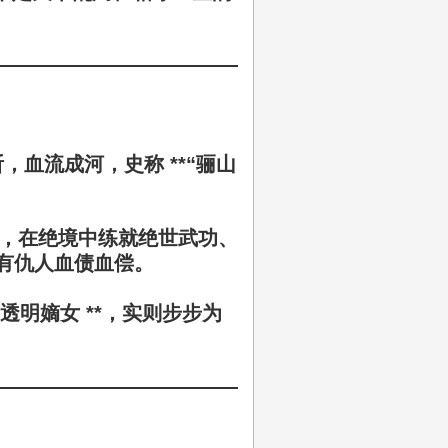
，血流成河，史称 **“骊山
，在绝境中练就
绝世武功、
有仇人血债血偿
。
透明嫡女 **，实则步步为