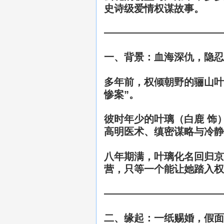
史诗级爱情权谋故事。
一、背景：血海深仇，隐忍
多年前，权倾朝野的
骊山叶
惨案”
。
彼时年少的
叶璃（白鹿 饰
高明医术、缜密谋略与冷静
八年期满，叶璃化名回归京城
营，只等一个能让她踏入权
二、缘起：一纸赐婚，假面