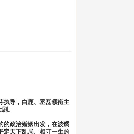
芬执导，白鹿、丞磊领衔主
大剧。
的的政治婚姻出发，在波谲
平定天下乱局、相守一生
的