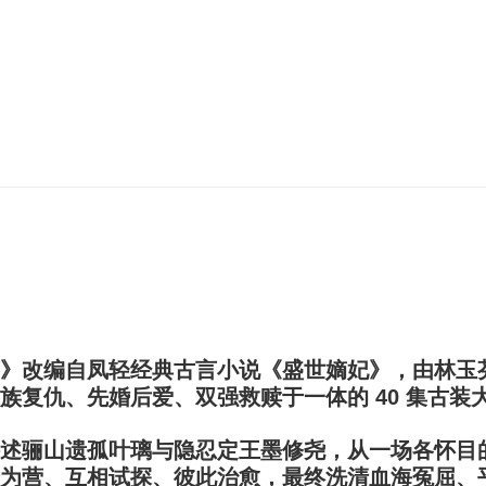
》改编自凤轻经典古言小说《盛世嫡妃》，由林玉
族复仇、先婚后爱、双强救赎
于一体的 40 集古装
述
骊山遗孤叶璃
与
隐忍定王墨修尧
，从一场各怀目
为营、互相试探、彼此治愈，最终
洗清血海冤屈、